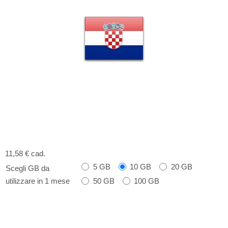
11,58 €
cad.
5 GB
10 GB
20 GB
Scegli GB da
50 GB
100 GB
utilizzare in 1 mese