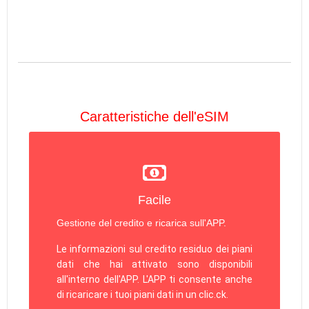
Caratteristiche dell'eSIM
Facile
Gestione del credito e ricarica sull'APP.
Le informazioni sul credito residuo dei piani
dati che hai attivato sono disponibili
all'interno dell'APP. L'APP ti consente anche
di ricaricare i tuoi piani dati in un
clic.
ck
.