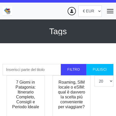
Tags
Inserisci parte del titolo
FILTRO
PULISCI
Visualizza #
7 Giorni in
Roaming, SIM
Patagonia:
locale o eSIM:
Itinerario
qual è davvero
Completo,
la scelta più
Consigli e
conveniente
Periodo Ideale
per viaggiare?