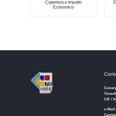
Copertura e Impatto
E
Economico
Cont
Canary
Teneri
CIF / 
e-Mail
Capita