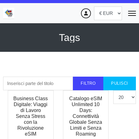
Tags
Inserisci parte del titolo
FILTRO
PULISCI
Visualizza #
Business Class
Catalogo eSIM
Digitale: Viaggi
Unlimited 10
di Lavoro
Days:
Senza Stress
Connettività
con la
Globale Senza
Rivoluzione
Limiti e Senza
eSIM
Roaming