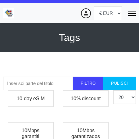
Tags
Inserisci parte del titolo
FILTRO
PULISCI
Visualizza #
10-day eSIM
10% discount
10Mbps
10Mbps
garantiti
garantizados