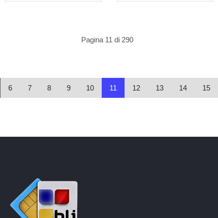
Pagina 11 di 290
6
7
8
9
10
11
12
13
14
15