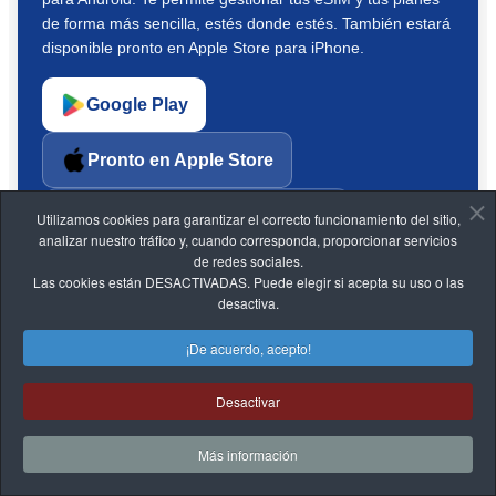
de forma más sencilla, estés donde estés. También estará
disponible pronto en Apple Store para iPhone.
Google Play
Pronto en Apple Store
Utilizamos cookies para garantizar el correcto funcionamiento del sitio,
QUÉ ENCUENTRAS EN LA APP
analizar nuestro tráfico y, cuando corresponda, proporcionar servicios
Gestión rápida de eSIM.
de redes sociales.
Las cookies están DESACTIVADAS. Puede elegir si acepta su uso o las
Acceso fácil a tus planes.
desactiva.
Experiencia móvil más simple.
¡De acuerdo, acepto!
Disponible ahora en Android.
Desactivar
Más información