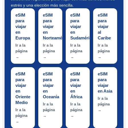
estrés y una elección más sencilla.
eSIM
eSIM
eSIM
eSIM
para
para
para
para
viajar
viajar
viajar
viajar
en
en
en
al
Europa
Norteamérica
Sudamérica
Caribe
Ir a la
Ir a la
Ir a la
Ir a la
página
página
página
página
→
→
→
→
eSIM
eSIM
eSIM
eSIM
para
para
para
para
viajar
viajar
viajar
viajar
en
en
en
en Asia
Oriente
Oceanía
África
Ir a la
Medio
Ir a la
Ir a la
página
Ir a la
página
página
→
página
→
→
→