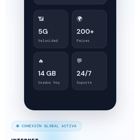
📶
🌍
5G
200+
Velocidad
Países
🔥
💬
14 GB
24/7
Usados hoy
Soporte
🌐 CONEXIÓN GLOBAL ACTIVA