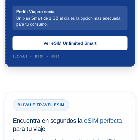
Perfil:
Viajero social
Un plan Smart de 1 GB al dia es la opcion mas adecuada
para tu consumo.
Ver eSIM Unlimited Smart
BLIVALE • ESIM •
0910
BLIVALE TRAVEL ESIM
Encuentra en segundos la
eSIM perfecta
para tu viaje