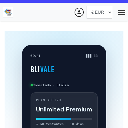
09:41
▉▉▉ 5G
BLI
VALE
Conectado · Italia
PLAN ACTIVO
Unlimited Premium
∞ GB restantes · 18 días