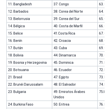
11. Bangladesh
37. Congo
63. Gi
12. Barbados
38. Corea del Norte
64. Jo
13. Bielorrusia
39. Corea del Sur
65. Gr
14. Bélgica
40. Costa de Marfil
66. Gr
15. Belice
41.Costa Rica
67. G
16. Benín
42. Croacia
68. Gu
17. Bután
43. Cuba
69. Gu
18. Bolivia
44. Dinamarca
70. G
19. Bosnia y Herzegovina
45. Dominica
71. Hai
20. Botsuana
46. ​​Ecuador
72. H
21. Brasil
47. Egipto
73. H
22. Brunéi Darussalam
48. El Salvador
74. Ind
23. Bulgaria
49. Emiratos Árabes
75.Ind
Unidos
24. Burkina Faso
50. Eritrea
76. Irá