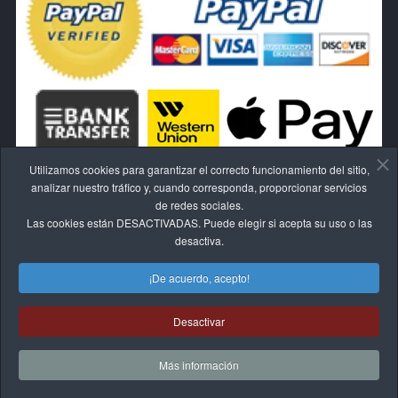
Utilizamos cookies para garantizar el correcto funcionamiento del sitio,
analizar nuestro tráfico y, cuando corresponda, proporcionar servicios
de redes sociales.
Las cookies están DESACTIVADAS. Puede elegir si acepta su uso o las
RESCINDE EL CONTRATO AQUÍ.
desactiva.
¡De acuerdo, acepto!
Desactivar
© 2017-2026 BLIVALE
Más información