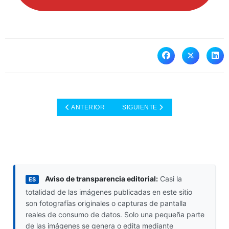
ARTÍCULO ANTERIOR: EL IMPACTO DE LOS ESIM EN
ARTÍCULO SIGUIENTE: VIAJAR C
ANTERIOR
SIGUIENTE
Aviso de transparencia editorial:
Casi la
ES
totalidad de las imágenes publicadas en este sitio
son fotografías originales o capturas de pantalla
reales de consumo de datos. Solo una pequeña parte
de las imágenes se genera o edita mediante