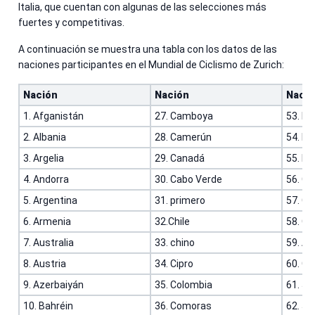
Italia, que cuentan con algunas de las selecciones más
fuertes y competitivas.
A continuación se muestra una tabla con los datos de las
naciones participantes en el Mundial de Ciclismo de Zurich:
Nación
Nación
Nació
1. Afganistán
27. Camboya
53. Fil
2. Albania
28. Camerún
54. Fi
3. Argelia
29. Canadá
55. Fr
4. Andorra
30. Cabo Verde
56. G
5. Argentina
31. primero
57. G
6. Armenia
32.Chile
58. Ge
7. Australia
33. chino
59. Al
8. Austria
34. Cipro
60. G
9. Azerbaiyán
35. Colombia
61. J
10. Bahréin
36. Comoras
62. J