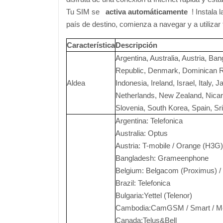
Tu SIM se
activa automáticamente
! Instala l
país de destino, comienza a navegar y a utiliz
Característica
Descripción
Argentina, Australia, Austria, B
Republic, Denmark, Dominican Re
Aldea
Indonesia, Ireland, Israel, Ital
Netherlands, New Zealand, Nicara
Slovenia, South Korea, Spain, S
Argentina: Telefonica
Australia: Optus
Austria: T-mobile / Orange (H3G)
Bangladesh: Grameenphone
Belgium: Belgacom (Proximus) /
Brazil: Telefonica
Bulgaria:Yettel (Telenor)
Cambodia:CamGSM / Smart / M
Canada:Telus&Bell