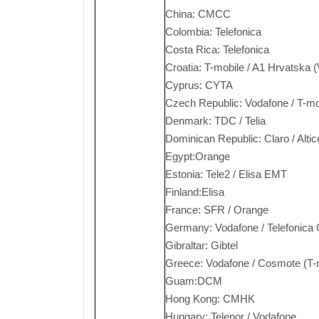
China: CMCC
Colombia: Telefonica
Costa Rica: Telefonica
Croatia: T-mobile / A1 Hrvatska (
Cyprus: CYTA
Czech Republic: Vodafone / T-mo
Denmark: TDC / Telia
Dominican Republic: Claro / Alti
Egypt:Orange
Estonia: Tele2 / Elisa EMT
Finland:Elisa
France: SFR / Orange
Germany: Vodafone / Telefonica
Gibraltar: Gibtel
Greece: Vodafone / Cosmote (T-
Guam:DCM
Hong Kong: CMHK
Hungary: Telenor / Vodafone