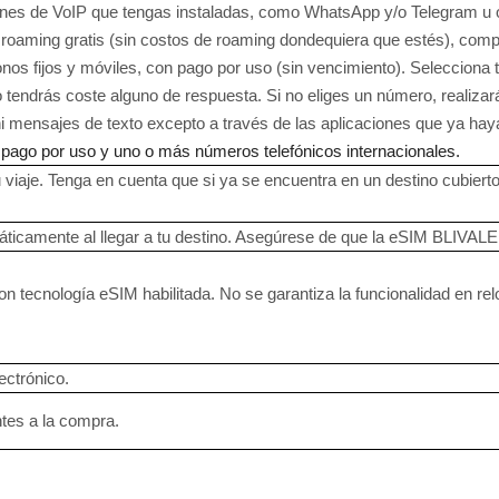
iones de VoIP que tengas instaladas, como WhatsApp y/o Telegram u otr
 roaming gratis (sin costos de roaming dondequiera que estés), com
nos fijos y móviles, con pago por uso (sin vencimiento). Selecciona t
o tendrás coste alguno de respuesta. Si no eliges un número, realiza
ni mensajes de texto excepto a través de las aplicaciones que ya hay
pago por uso y uno o más números telefónicos internacionales.
tu viaje. Tenga en cuenta que si ya se encuentra en un destino cubie
áticamente al llegar a tu destino. Asegúrese de que la eSIM BLIVALE 
on tecnología eSIM habilitada. No se garantiza la funcionalidad en relo
ectrónico.
ntes a la compra.