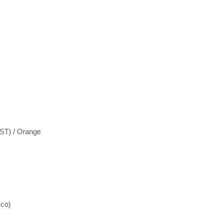
T) / Orange
cco)