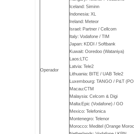
Iceland: Siminn
Indonesia: XL
Ireland: Meteor
Israel: Partner / Cellcom
Italy: Vodafone / TIM
Japan: KDDI / Softbank
Kuwait: Ooredoo (Wataniya)
Laos:LTC
Latvia: Tele2
Operador
Lithuania: BITE / UAB Tele2
Luxembourg: TANGO / P&T (POS
Macau:CTM
Malaysia: Celcom & Digi
Malta:Epic (Vodafone) / GO
Mexico: Telefonica
Montenegro: Telenor
Morocco: Meditel (Orange Moro
Netherlands: Vodafone / KPN