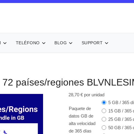
M
TELÉFONO
BLOG
SUPPORT
72 países/regiones
BLVNLES
28,70 €
por unidad
5 GB / 365 d
Paquete de
15 GB / 365 
datos GB de
25 GB / 365 
alta velocidad
50 GB / 365 
de 365 días