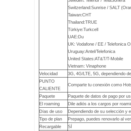
Sweden: Telenor / TeliaSonera
Switzerland:Sunrise / SALT (Ora
Taiwan:CHT
Thailand:TRUE
Türkiye:Turkcell
UAE:Du
UK: Vodafone / EE / Telefonica 
Uruguay:Antel/Telefonica
United States:AT&T/T-Mobile
Vietnam: Vinaphone
Velocidad
3G, 4G/LTE, 5G, dependiendo del
PUNTO
Comparte tu conexión como Hots
CALIENTE
Paquete
Paquete de datos de pago por u
El roaming
Dile adiós a los cargos por roam
Días de uso
Dependiendo de su selección y el 
Tipo de plan
Prepago, puedes renovarlo al ve
Recargable
SÍ