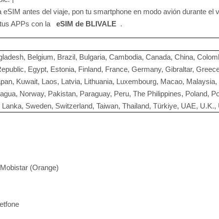
a eSIM antes del viaje, pon tu smartphone en modo avión durante el vue
ar tus APPs con la
eSIM de BLIVALE
.
angladesh, Belgium, Brazil, Bulgaria, Cambodia, Canada, China, Colo
public, Egypt, Estonia, Finland, France, Germany, Gibraltar, Gree
y, Japan, Kuwait, Laos, Latvia, Lithuania, Luxembourg, Macao, Malaysi
gua, Norway, Pakistan, Paraguay, Peru, The Philippines, Poland, Po
ri Lanka, Sweden, Switzerland, Taiwan, Thailand, Türkiye, UAE, U.K.
 Mobistar (Orange)
etfone