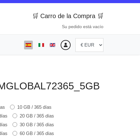
🛒 Carro de la Compra 🛒
Su pedido está vacío
Seleccione su idioma
IMGLOBAL72365_5GB
ías
10 GB / 365 días
días
20 GB / 365 días
días
30 GB / 365 días
días
60 GB / 365 días