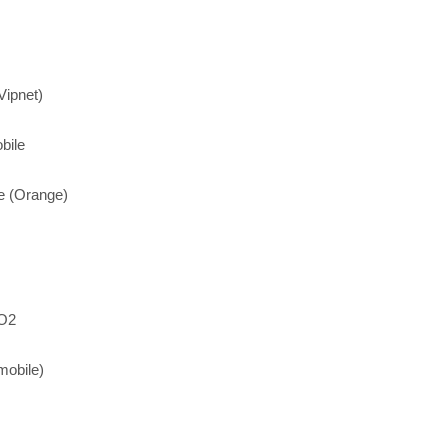
Vipnet)
bile
ce (Orange)
 O2
mobile)