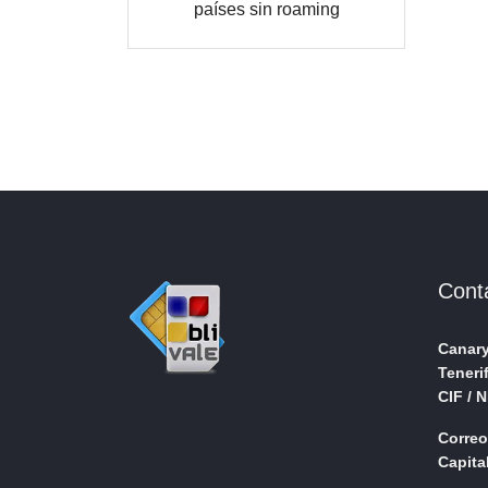
países sin roaming
Cont
Canary
Teneri
CIF / 
Correo
Capital