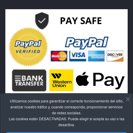
Utilizamos cookies para garantizar el correcto funcionamiento del sitio,
analizar nuestro tráfico y, cuando corresponda, proporcionar servicios
de redes sociales.
Las cookies están DESACTIVADAS. Puede elegir si acepta su uso o las
RESCINDE EL CONTRATO AQUÍ.
desactiva.