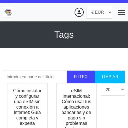
Tags
Introduzca parte del título
FILTRO
LIMPIAR
Cantidad
Cómo instalar
eSIM
y configurar
internacional:
una eSIM sin
Cómo usar tus
conexión a
aplicaciones
Internet: Guía
bancarias y de
completa y
pago sin
experta
problemas